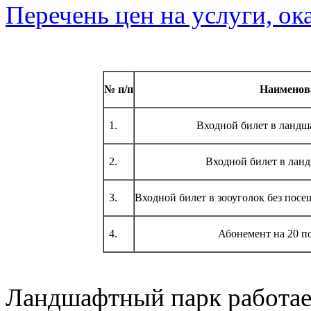
Перечень цен на услуги,
№ п/п
Наименова
1.
Входной билет в ландш
2.
Входной билет в ланд
3.
Входной билет в зооуголок без посе
4.
Абонемент на 20 п
Ландшафтный парк работает