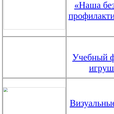
«Наша без
профилакти
Учебный ф
игруш
Визуальные