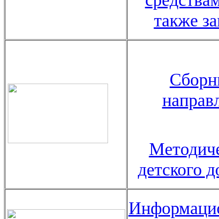
средства
также з
Сборн
направ
Методиче
детского 
Информацио