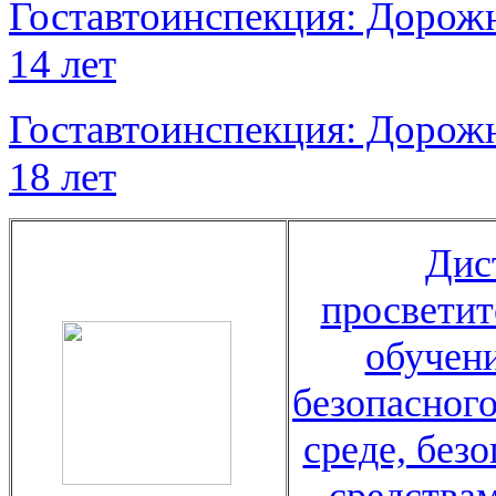
Гоставтоинспекция: Дорожн
14 лет
Гоставтоинспекция: Дорожн
18 лет
Дис
просветит
обучен
безопасног
среде, без