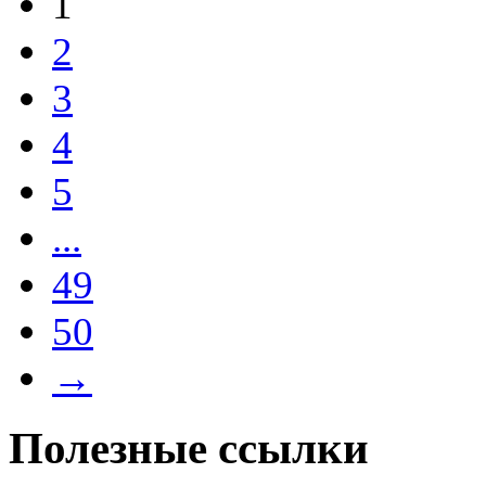
1
2
3
4
5
...
49
50
→
Полезные ссылки