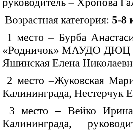
руководитель – Хропова Г
Возрастная категория:
5-8
1 место – Бурба Анастас
«Родничок» МАУДО ДЮЦ «
Яшинская Елена Николаевн
2 место –Жуковская Мар
Калининграда, Нестерчук Е
3 место – Вейко Ирин
Калининграда, руково