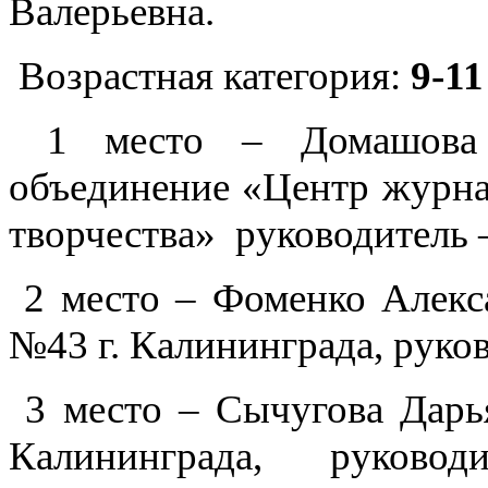
Валерьевна.
Возрастная категория:
9-11
1 место – Домашова 
объединение «Центр журн
творчества» руководитель 
2 место – Фоменко Алек
№43 г. Калининграда, руко
3 место – Сычугова Дар
Калининграда, руково