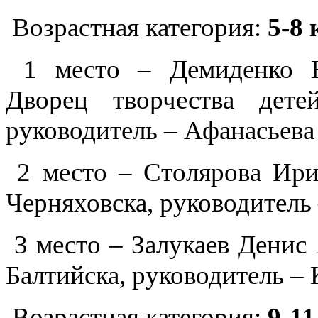
Возрастная категория:
5-8
1 место – Демиденко 
Дворец творчества дете
руководитель – Афанасьева
2 место – Столярова Ир
Черняховска, руководитель 
3 место – Залукаев Дени
Балтийска, руководитель –
Возрастная категория:
9-1