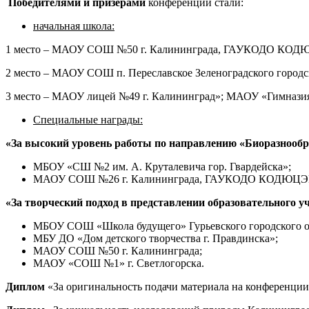
Победителями и призерами
конференции стали:
начальная школа:
1 место – МАОУ СОШ №50 г. Калининграда, ГАУКОДО КОД
2 место – МАОУ СОШ п. Переславское Зеленоградского город
3 место – МАОУ лицей №49 г. Калининград»; МАОУ «Гимназия 
Специальные награды:
«За высокий уровень работы по направлению «Биоразнообраз
МБОУ «СШ №2 им. А. Круталевича гор. Гвардейска»;
МАОУ СОШ №26 г. Калининграда, ГАУКОДО КОДЮЦЭ
«За творческий подход в представлении образовательного 
МБОУ СОШ «Школа будущего» Гурьевского городского о
МБУ ДО «Дом детского творчества г. Правдинска»;
МАОУ СОШ №50 г. Калининграда;
МАОУ «СОШ №1» г. Светлогорска.
Диплом
«За оригинальность подачи материала на конференци