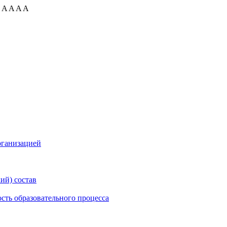
:
A
A
A
A
рганизацией
ий) состав
сть образовательного процесса