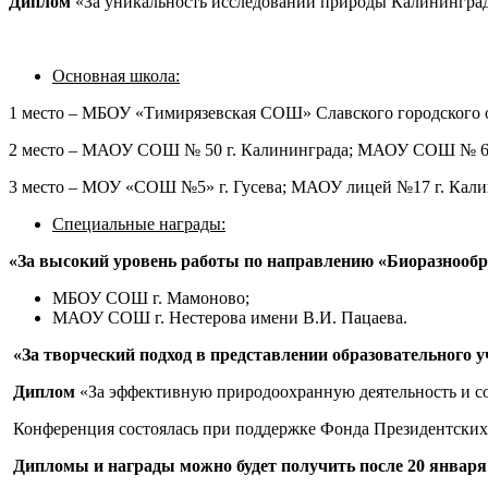
Диплом
«За уникальность исследований природы Калининград
Основная школа:
1 место – МБОУ «Тимирязевская СОШ» Славского городского 
2 место – МАОУ СОШ № 50 г. Калининграда; МАОУ СОШ № 6 
3 место – МОУ «СОШ №5» г. Гусева; МАОУ лицей №17 г. Кали
Специальные награды:
«За высокий уровень работы по направлению «Биоразнообраз
МБОУ СОШ г. Мамоново;
МАОУ СОШ г. Нестерова имени В.И. Пацаева.
«За творческий подход в представлении образовательного 
Диплом
«За эффективную природоохранную деятельность и с
Конференция состоялась при поддержке Фонда Президентских
Дипломы и награды можно будет получить после 20 января 20