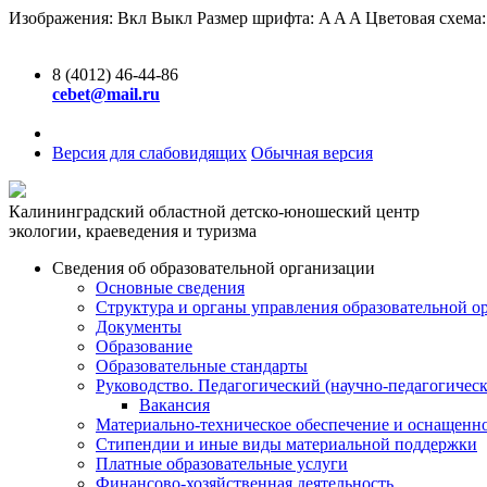
Изображения:
Вкл
Выкл
Размер шрифта:
A
A
A
Цветовая схема
8 (4012) 46-44-86
cebet@mail.ru
Версия для слабовидящих
Обычная версия
Калининградский областной детско-юношеский центр
экологии, краеведения и туризма
Сведения об образовательной организации
Основные сведения
Структура и органы управления образовательной о
Документы
Образование
Образовательные стандарты
Руководство. Педагогический (научно-педагогическ
Вакансия
Материально-техническое обеспечение и оснащенно
Стипендии и иные виды материальной поддержки
Платные образовательные услуги
Финансово-хозяйственная деятельность