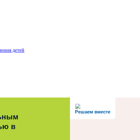
ления детей
Решаем вместе
льным
ью в