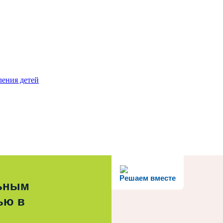
ления детей
Решаем вместе
льным
ью в