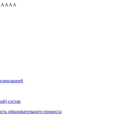
:
A
A
A
A
рганизацией
ий) состав
сть образовательного процесса