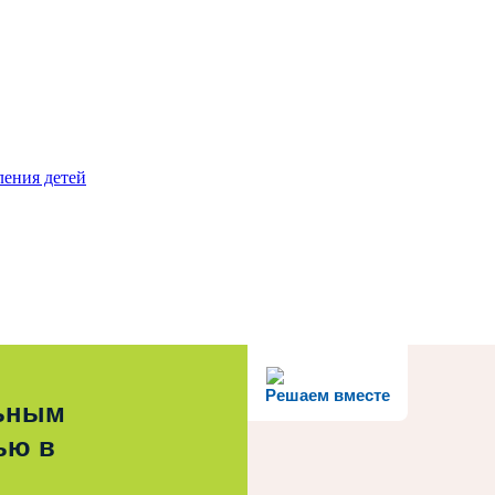
ления детей
Решаем вместе
льным
ью в