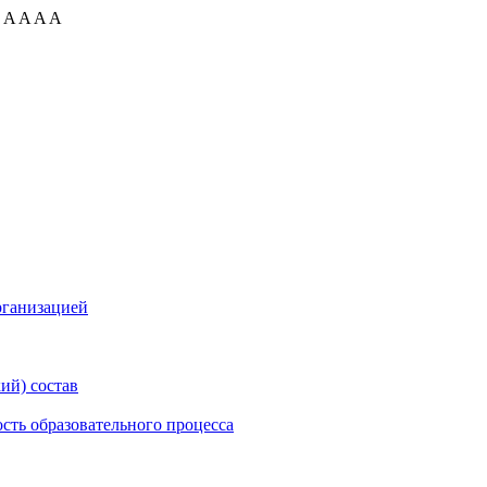
:
A
A
A
A
рганизацией
ий) состав
сть образовательного процесса