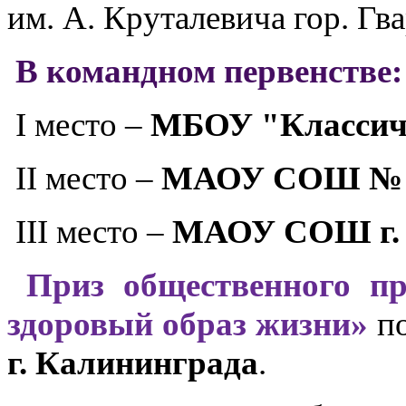
им. А. Круталевича гор. Гв
В командном первенстве:
I место –
МБОУ "Классиче
II место –
МАОУ СОШ № 6 
III место –
МАОУ СОШ г. Н
Приз общественного пр
здоровый образ жизни»
п
г. Калининграда
.