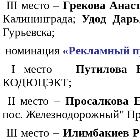
III место –
Грекова Анаст
Калининграда;
Удод Дарь
Гурьевска;
номинация
«Рекламный пр
I место –
Путилова 
КОДЮЦЭКТ;
II место –
Просалкова Е
пос. Железнодорожный" Пра
III место –
Илимбакиев Р