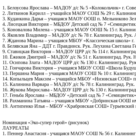
1. Белоусова Ярослава – МАДОУ д/с № 5 «Колокольчик» г. Сове
2. Литвинов Кирилл – учащийся МАОУ СОШ № 29 г. Калининг
3. Куданкина Дарья – учащаяся МАОУ ООШ п. Мельниково Зел
4. Лисецкая Виктория – МБДОУ Детский сад № 7 «Семицветик» 
5. Коновалова Милена – учащаяся МАОУ ООШ № 15 г. Калинин
6. Яковлев Владимир – МАДОУ д/с № 78 г. Калининград. Рук.
7. Жданова Марина – учащаяся МБОУ «Классическая школа» г. 
8. Белявская Яна – ДДТ г. Правдинск. Рук. Леухина Светлана Г
9. Ставицкая Виктория – МАДОУ ЦРР д/с № 114 г. Калинингра
10. Ёжиков Дмитрий – МАДОУ д/с № 51 г. Калининград. Рук. 
11. Осипова Злата - МАДОУ ЦРР д/с № 130 г. Калининград. Ру
12. Гончарова Виктория – учащаяся МБОУ СОШ «Школа Будущег
13. Першина Мария – учащаяся МАОУ СОШ № 10 г. Калинингр
14. Копыльцев Максим – учащийся МБОУ «Низовская СОШ» п. 
15. Калинина Варвара – МАДОУ д/с № 78 г. Калининград. Рук.
16. Жукова Мирослава - МАДОУ ЦРР д/с № 130 г. Калининград
17. Геньба Ярослава – МБДОУ «Детский сад № 7 «Семицветик» г
18. Рахманина Татьяна – учащаяся МБОУ «Добринская ООШ им.
19. Антипенко Илья – МБОУ «Храбровская СОШ» Гурьевский му
Номинация «Эко-супер герой» (рисунок)
ЛАУРЕАТЫ
1. Пеннер Анастасия - учащаяся МАОУ СОШ № 56 г. Калинингр