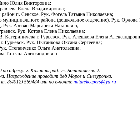
 Шило Юлия Викторовна;
уравлева Елена Владимировна;
район п. Севское. Рук. Фогель Татьяна Николаевна;
 муниципального района (дошкольное отделение). Рук. Орлова Т
 Рук. Азизян Маргарита Назаровна;
рьевск. Рук. Котова Елена Николаевна;
. Катериничева г. Гурьевск. Рук. Алешкова Елена Александровн
. Гурьевск. Рук. Цыганкова Оксана Сергеевна;
Рук. Степанченко Ольга Анатольевна;
ва Татьяна Александровна.
по адресу: г. Калининград. ул. Ботаничекая,2.
ма. Награждение проводит дед Мороз и Снегурочка.
т. 8(4012) 569484 или по
е-почте
naturekeepers@ya.ru