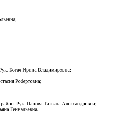
льевна;
Рук. Богач Ирина Владимировна;
тасия Робертовна;
айон. Рук. Панова Татьяна Александровна;
яна Геннадьевна.