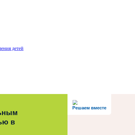
ления детей
Решаем вместе
льным
ью в