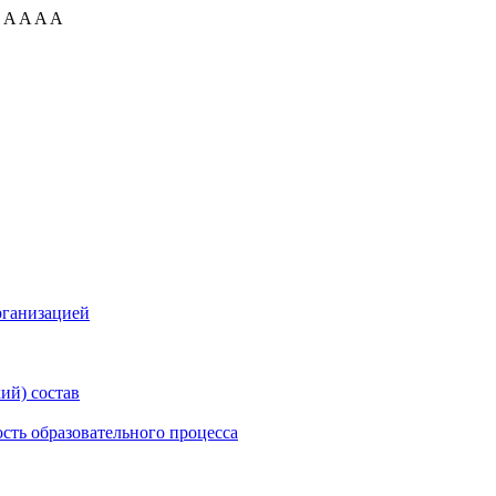
:
A
A
A
A
рганизацией
ий) состав
сть образовательного процесса