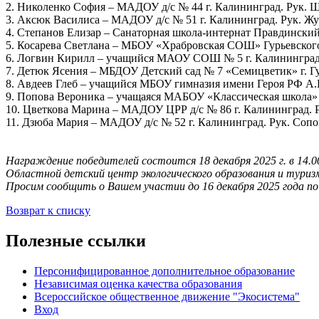
2. Николенко София – МАДОУ д/с № 44 г. Калининград. Рук.
3. Аксюк Василиса – МАДОУ д/с № 51 г. Калининград. Рук. Ж
4. Степанов Елизар – Санаторная школа-интернат Правдинский 
5. Косарева Светлана – МБОУ «Храбровская СОШ» Гурьевского
6. Логвин Кирилл – учащийся МАОУ СОШ № 5 г. Калининград.
7. Детюк Ясения – МБДОУ Детский сад № 7 «Семицветик» г. Гу
8. Авдеев Глеб – учащийся МБОУ гимназия имени Героя РФ А.В
9. Попова Вероника – учащаяся МАБОУ «Классическая школа» г
10. Цветкова Марина – МАДОУ ЦРР д/с № 86 г. Калининград. 
11. Дзюба Мария – МАДОУ д/с № 52 г. Калининград. Рук. Сопо
Награждение победителей состоится 18 декабря 2025 г. в 14.00 
Областной детский центр экологического образования и туриз
Просим сообщить о Вашем участии до 16 декабря 2025 года по 
Возврат к списку
Полезные ссылки
Персонифицированное дополнительное образование
Независимая оценка качества образования
Всероссийское общественное движение "Экосистема"
Вход