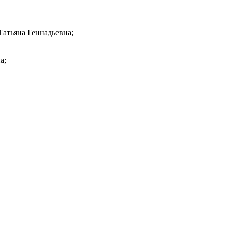
атьяна Геннадьевна;
а;