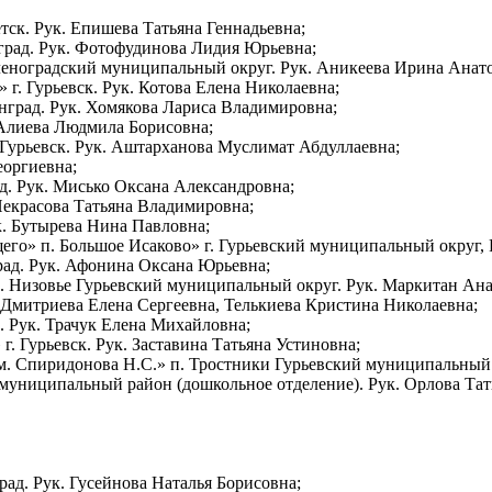
тск. Рук. Епишева Татьяна Геннадьевна;
рад. Рук. Фотофудинова Лидия Юрьевна;
еноградский муниципальный округ. Рук. Аникеева Ирина Анато
г. Гурьевск. Рук. Котова Елена Николаевна;
град. Рук. Хомякова Лариса Владимировна;
 Алиева Людмила Борисовна;
Гурьевск. Рук. Аштарханова Муслимат Абдуллаевна;
еоргиевна;
д. Рук. Мисько Оксана Александровна;
Некрасова Татьяна Владимировна;
к. Бутырева Нина Павловна;
о» п. Большое Исаково» г. Гурьевский муниципальный округ, 
ад. Рук. Афонина Оксана Юрьевна;
Низовье Гурьевский муниципальный округ. Рук. Маркитан Анас
 Дмитриева Елена Сергеевна, Телькиева Кристина Николаевна;
. Рук. Трачук Елена Михайловна;
. Гурьевск. Рук. Заставина Татьяна Устиновна;
 Спиридонова Н.С.» п. Тростники Гурьевский муниципальный р
ниципальный район (дошкольное отделение). Рук. Орлова Тать
ад. Рук. Гусейнова Наталья Борисовна;