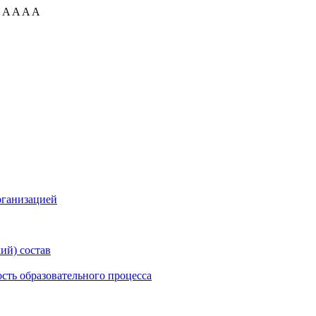
:
A
A
A
A
рганизацией
ий) состав
сть образовательного процесса