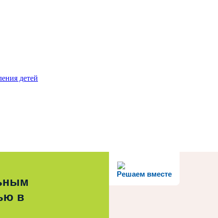
ления детей
Решаем вместе
льным
ью в