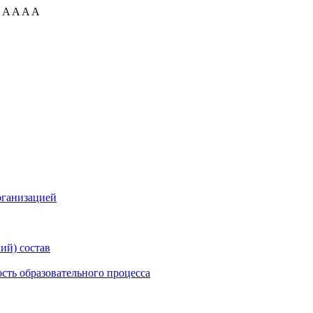
:
A
A
A
A
рганизацией
ий) состав
сть образовательного процесса