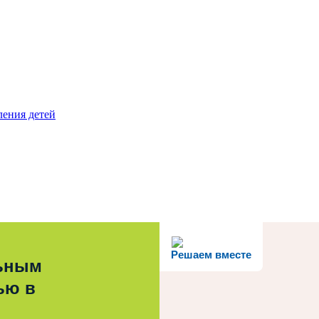
ления детей
Решаем вместе
льным
ью в