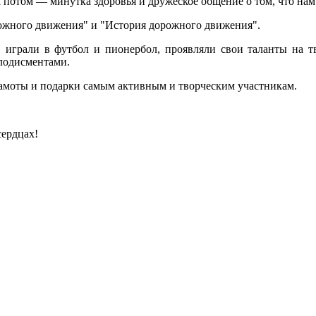
, а потом — минутка здоровья и дружеское общение о том, что нам
рожного движения" и "История дорожного движения".
х, играли в футбол и пионербол, проявляли свои таланты на т
лодисментами.
рамоты и подарки самым активным и творческим участникам.
сердцах!