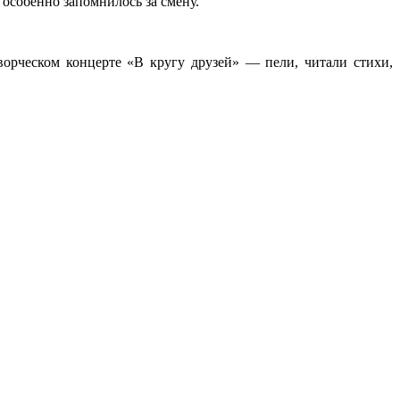
 особенно запомнилось за смену.
ворческом концерте «В кругу друзей» — пели, читали стихи,