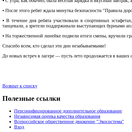
⦁ С утра, как обычно, была весёлая зарядка и вкусный завтрак
• После этого ребят ждала минутка безопасности "Правила до
⦁ В течение дня ребята участвовали в спортивных эстафета
танцевали, а зрители поддерживали выступающих бурными ап
⦁ На торжественной линейке подвели итоги смены, вручили г
Спасибо всем, кто сделал эти дни незабываемыми!
До новых встреч в лагере — пусть лето продолжается в ваших 
Возврат к списку
Полезные ссылки
Персонифицированное дополнительное образование
Независимая оценка качества образования
Всероссийское общественное движение "Экосистема"
Вход