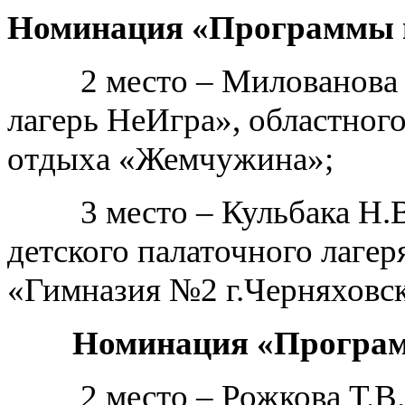
Номинация «Программы п
2 место – Милованова А
лагерь НеИгра», областног
отдыха «Жемчужина»;
3 место – Кульбака Н.В.
детского палаточного лаг
«Гимназия №2 г.Черняховск
Номинация «Программ
2 место – Рожкова Т.В., 