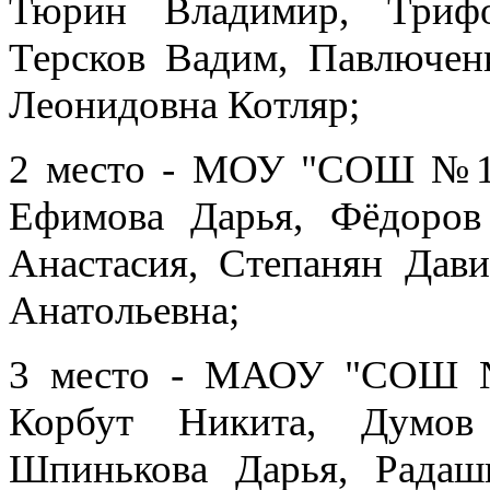
Тюрин Владимир, Трифо
Терсков Вадим, Павлюченк
Леонидовна Котляр;
2 место - МОУ "СОШ №1 и
Ефимова Дарья, Фёдоров
Анастасия, Степанян Дави
Анатольевна;
3 место - МАОУ "СОШ №3
Корбут Никита, Думов
Шпинькова Дарья, Радашк