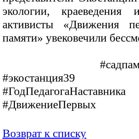
экологии, краеведения 
активисты «Движения п
памяти» увековечили бессм
#садпамят
#экостанция39 
#ГодПедагогаНаст
#ДвижениеПервых
Возврат к списку