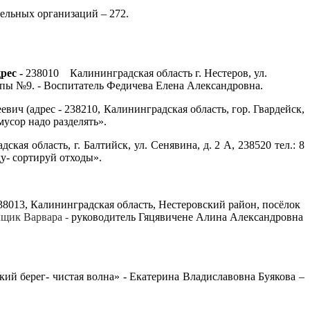
ельных организаций – 272.
рес -
238010 Калининградская область г. Нестеров, ул.
ппы №9. - Воспитатель Федичева Елена Александровна.
вич (адрес - 238210, Калининградская область, гор. Гвардейск,
мусор надо разделять».
ская область, г. Балтийск, ул. Сенявина, д. 2 А, 238520 тел.: 8
ду- сортируй отходы».
238013, Калининградская область, Нестеровский район, посёлок
ыщик Варвара -
руководитель Гяцявичене Алина Александровна
ский берег- чистая волна» - Екатерина Владиславовна Буякова –