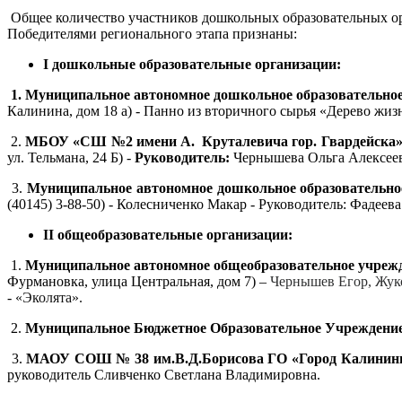
Общее количество участников дошкольных образовательных орг
Победителями регионального этапа признаны:
I дошкольные образовательные организации:
1. Муниципальное автономное дошкольное образовательное 
Калинина, дом 18 а) - Панно из вторичного сырья «Дерево ж
2.
МБОУ «СШ №2 имени А. Круталевича гор. Гвардейска» 
ул. Тельмана, 24 Б) -
Руководитель:
Чернышева Ольга Алексеев
3.
Муниципальное автономное дошкольное образовательное
(40145) 3-88-50) - Колесниченко Макар - Руководитель: Фадее
II общеобразовательные организации:
1.
Муниципальное автономное общеобразовательное учрежд
Фурмановка, улица Центральная, дом 7) –
Чернышев Егор, Жуко
-
«Эколята».
2.
Муниципальное Бюджетное Образовательное Учреждение 
3.
МАОУ СОШ № 38 им.В.Д.Борисова ГО «Город Калинин
руководитель Сливченко Светлана Владимировна.