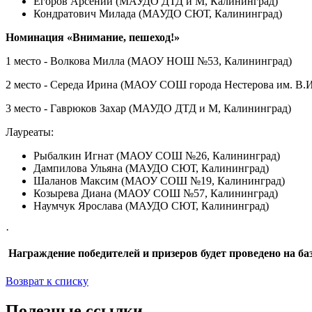
Егоров Арсений (МАУДО ДТД и М, Калининград)
Кондратович Милада (МАУДО СЮТ, Калининград)
Номинация «Внимание, пешеход!»
1 место - Волкова Милла (МАОУ НОШ №53, Калининград)
2 место - Середа Ирина (МАОУ СОШ города Нестерова им. В.И
3 место - Гаврюков Захар (МАУДО ДТД и М, Калининград)
Лауреаты:
Рыбалкин Игнат (МАОУ СОШ №26, Калининград)
Дампилова Ульяна (МАУДО СЮТ, Калининград)
Шаланов Максим (МАОУ СОШ №19, Калининград)
Козырева Диана (МАОУ СОШ №57, Калининград)
Наумчук Ярослава (МАУДО СЮТ, Калининград)
·
Награждение победителей и призеров будет проведено на б
Возврат к списку
Полезные ссылки