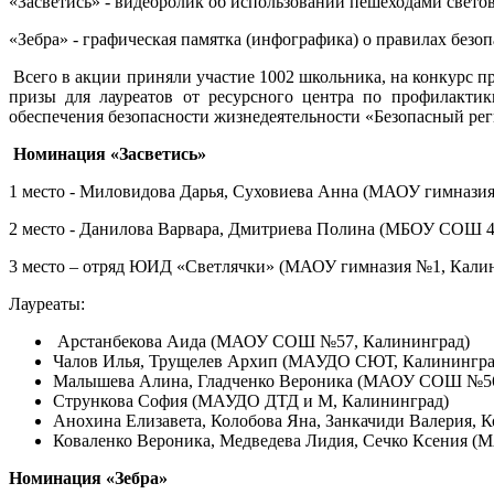
«Засветись» - видеоролик об использовании пешеходами свето
«Зебра» - графическая памятка (инфографика) о правилах без
Всего в акции приняли участие 1002 школьника, на конкурс 
призы для лауреатов от ресурсного центра по профилактик
обеспечения безопасности жизнедеятельности «Безопасный рег
Номинация «Засветись»
1 место - Миловидова Дарья, Суховиева Анна (МАОУ гимназия
2 место - Данилова Варвара, Дмитриева Полина (МБОУ СОШ 4
3 место – отряд ЮИД «Светлячки» (МАОУ гимназия №1, Кали
Лауреаты:
Арстанбекова Аида (МАОУ СОШ №57, Калининград)
Чалов Илья, Трущелев Архип (МАУДО СЮТ, Калинингра
Малышева Алина, Гладченко Вероника (МАОУ СОШ №56
Стрункова София (МАУДО ДТД и М, Калининград)
Анохина Елизавета, Колобова Яна, Занкачиди Валерия, 
Коваленко Вероника, Медведева Лидия, Сечко Ксения 
Номинация «Зебра»