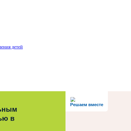
ления детей
Решаем вместе
льным
ью в