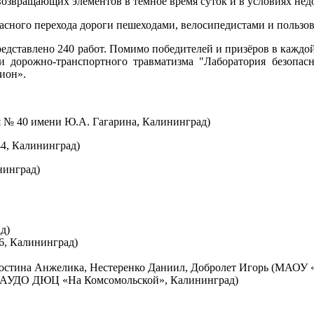
возвращающих элементов в темное время суток и в условиях нед
опасного перехода дороги пешеходами, велосипедистами и польз
представлено 240 работ. Помимо победителей и призёров в кажд
и дорожно-транспортного травматизма "Лаборатория безопас
ион».
 № 40 имени Ю.А. Гагарина, Калининград)
4, Калининград)
нинград)
д)
, Калининград)
Костина Анжелика, Нестеренко Даниил, Добролет Игорь (МАОУ 
(МАУДО ДЮЦ «На Комсомольской», Калининград)