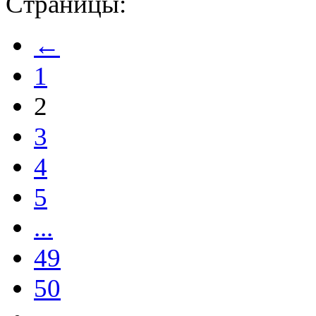
Страницы:
←
1
2
3
4
5
...
49
50