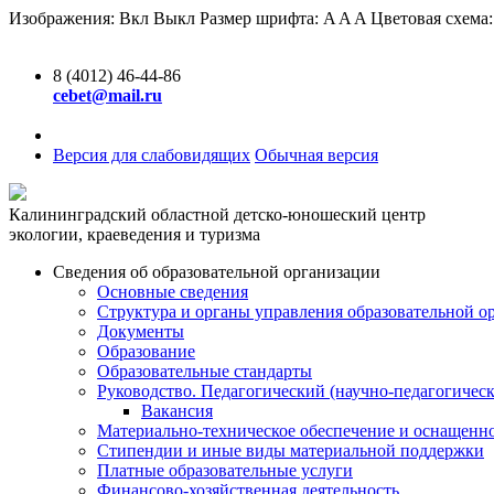
Изображения:
Вкл
Выкл
Размер шрифта:
A
A
A
Цветовая схема
8 (4012) 46-44-86
cebet@mail.ru
Версия для слабовидящих
Обычная версия
Калининградский областной детско-юношеский центр
экологии, краеведения и туризма
Сведения об образовательной организации
Основные сведения
Структура и органы управления образовательной о
Документы
Образование
Образовательные стандарты
Руководство. Педагогический (научно-педагогическ
Вакансия
Материально-техническое обеспечение и оснащенно
Стипендии и иные виды материальной поддержки
Платные образовательные услуги
Финансово-хозяйственная деятельность