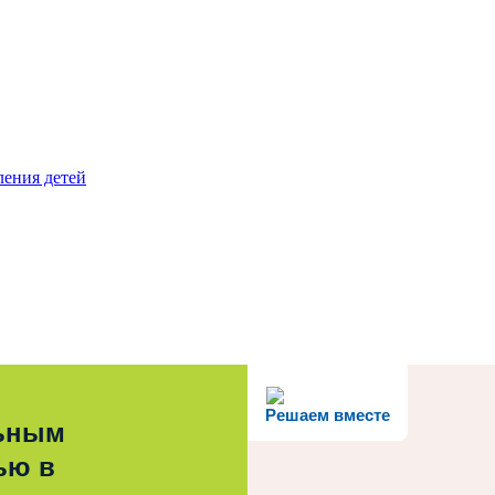
ления детей
Решаем вместе
льным
ью в