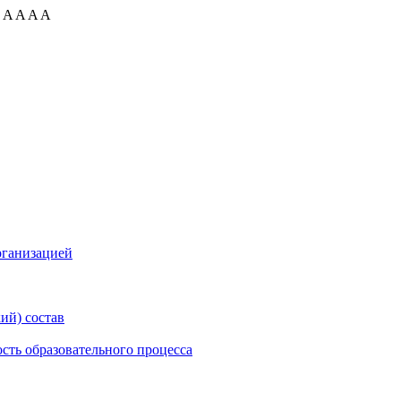
:
A
A
A
A
рганизацией
ий) состав
сть образовательного процесса