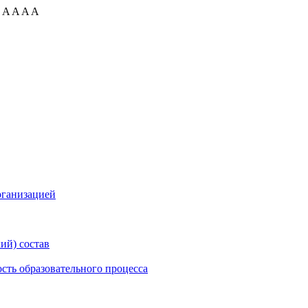
:
A
A
A
A
рганизацией
ий) состав
сть образовательного процесса