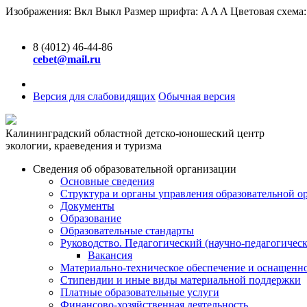
Изображения:
Вкл
Выкл
Размер шрифта:
A
A
A
Цветовая схема
8 (4012) 46-44-86
cebet@mail.ru
Версия для слабовидящих
Обычная версия
Калининградский областной детско-юношеский центр
экологии, краеведения и туризма
Сведения об образовательной организации
Основные сведения
Структура и органы управления образовательной о
Документы
Образование
Образовательные стандарты
Руководство. Педагогический (научно-педагогическ
Вакансия
Материально-техническое обеспечение и оснащенно
Стипендии и иные виды материальной поддержки
Платные образовательные услуги
Финансово-хозяйственная деятельность