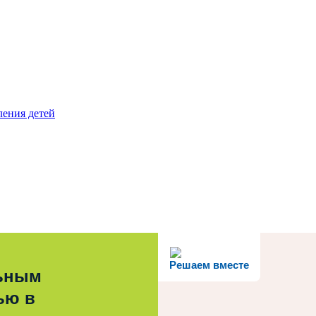
ления детей
Решаем вместе
льным
ью в