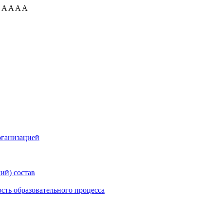
:
A
A
A
A
рганизацией
ий) состав
сть образовательного процесса