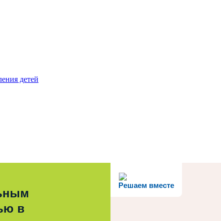
ления детей
Решаем вместе
льным
ью в