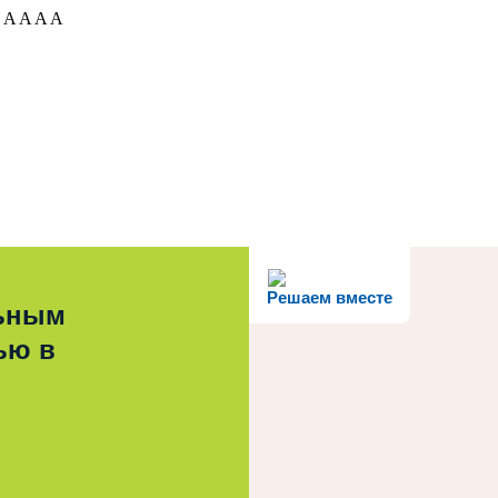
:
A
A
A
A
Решаем вместе
льным
ью в